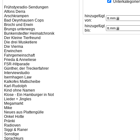
Unterkategorien
Frühstyxradio-Sendungen
Alfons Derra
Arschkrampen
hinzugefügt
Bad Oeynhausen Cops
von:
Brochi und Erwin
hinzugefügt
Brungs unterwegs
bis:
Bunkenstedter Heimatchronik
Der Kleine Tierfreund
Die drei Musketiere
Die Vierma
Erwinchen
Fahrgemeinschaft
Frieda & Anneliese
FSR-Hitparade
Günther, der Treckerfahrer
Interviewstudio
Isernhagen Law
Kalkofes Mattscheibe
Karl-Rudolph
Kind ohne Namen
Klose - Ein Hamburger in Not
Lieder + Jingles
Megamarkt
Mike
Neues aus Plattengülle
Onkel Hotte
Pränki
Radioven
Siggi & Raner
Sonstige
Sprachkurs