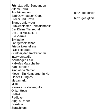
Frühstyxradio-Sendungen
Alfons Derra
Arschkrampen
hinzugefügt von:
Bad Oeynhausen Cops
hinzugefügt bis:
Brochi und Erwin
Brungs unterwegs
Bunkenstedter Heimatchronik
Der Kleine Tierfreund
Die drei Musketiere
Die Vierma
Erwinchen
Fahrgemeinschaft
Frieda & Anneliese
FSR-Hitparade
Günther, der Treckerfahrer
Interviewstudio
Isernhagen Law
Kalkofes Mattscheibe
Karl-Rudolph
Kind ohne Namen
Klose - Ein Hamburger in Not
Lieder + Jingles
Megamarkt
Mike
Neues aus Plattengülle
Onkel Hotte
Pränki
Radioven
Siggi & Raner
Sonstige
Sprachkurs