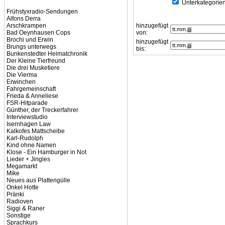
Unterkategorien
Frühstyxradio-Sendungen
Alfons Derra
Arschkrampen
hinzugefügt
Bad Oeynhausen Cops
von:
Brochi und Erwin
hinzugefügt
Brungs unterwegs
bis:
Bunkenstedter Heimatchronik
Der Kleine Tierfreund
Die drei Musketiere
Die Vierma
Erwinchen
Fahrgemeinschaft
Frieda & Anneliese
FSR-Hitparade
Günther, der Treckerfahrer
Interviewstudio
Isernhagen Law
Kalkofes Mattscheibe
Karl-Rudolph
Kind ohne Namen
Klose - Ein Hamburger in Not
Lieder + Jingles
Megamarkt
Mike
Neues aus Plattengülle
Onkel Hotte
Pränki
Radioven
Siggi & Raner
Sonstige
Sprachkurs