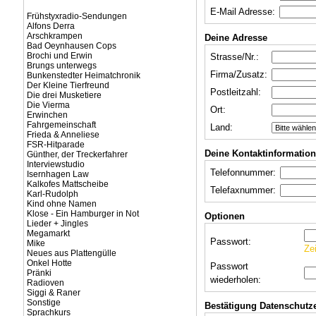
E-Mail Adresse:
Frühstyxradio-Sendungen
Alfons Derra
Arschkrampen
Deine Adresse
Bad Oeynhausen Cops
Brochi und Erwin
Strasse/Nr.:
Brungs unterwegs
Firma/Zusatz:
Bunkenstedter Heimatchronik
Der Kleine Tierfreund
Postleitzahl:
Die drei Musketiere
Die Vierma
Ort:
Erwinchen
Fahrgemeinschaft
Land:
Frieda & Anneliese
FSR-Hitparade
Deine Kontaktinformatio
Günther, der Treckerfahrer
Interviewstudio
Telefonnummer:
Isernhagen Law
Kalkofes Mattscheibe
Telefaxnummer:
Karl-Rudolph
Kind ohne Namen
Klose - Ein Hamburger in Not
Optionen
Lieder + Jingles
Megamarkt
Passwort:
Mike
Ze
Neues aus Plattengülle
Onkel Hotte
Passwort
Pränki
wiederholen:
Radioven
Siggi & Raner
Sonstige
Bestätigung Datenschutz
Sprachkurs