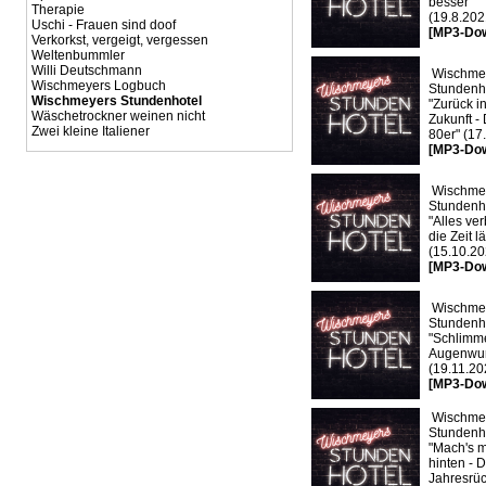
besser"
Therapie
(19.8.202
Uschi - Frauen sind doof
[MP3-Do
Verkorkst, vergeigt, vergessen
Weltenbummler
Willi Deutschmann
Wischme
Wischmeyers Logbuch
Stundenho
Wischmeyers Stundenhotel
"Zurück in
Wäschetrockner weinen nicht
Zukunft -
Zwei kleine Italiener
80er" (17
[MP3-Do
Wischme
Stundenho
"Alles ver
die Zeit lä
(15.10.20
[MP3-Do
Wischme
Stundenho
"Schlimm
Augenwur
(19.11.20
[MP3-Do
Wischme
Stundenho
"Mach's m
hinten - 
Jahresrüc