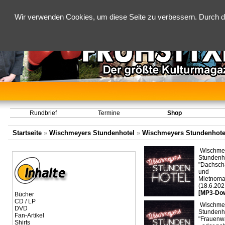
Wir verwenden Cookies, um diese Seite zu verbessern. Durch d
Rundbrief
Termine
Shop
Startseite
»
Wischmeyers Stundenhotel
»
Wischmeyers Stundenhote
Wischme
Stundenho
"Dachsc
und
Mietnoma
(18.6.202
[MP3-Do
Bücher
CD / LP
Wischme
DVD
Stundenho
Fan-Artikel
"Frauenw
Shirts