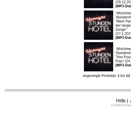
(29.12.20
[MP3-Do
Wischme
Stundenho
"Mein Par
der lang
Zunge"
(27.1.202
[MP3-Do
Wischme
Stundenho
"Von Frau
Frau" (24
[MP3-Do
angezeigte Produkte:
1
bis
12
Hilfe
|
© 2026 Frühst