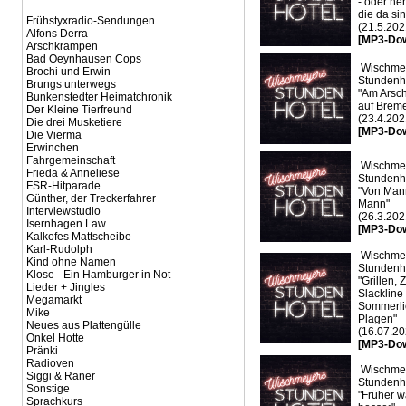
- oder n
die da si
Frühstyxradio-Sendungen
(21.5.202
Alfons Derra
[MP3-Do
Arschkrampen
Bad Oeynhausen Cops
Wischme
Brochi und Erwin
Stundenho
Brungs unterwegs
"Am Arsch
Bunkenstedter Heimatchronik
auf Brem
Der Kleine Tierfreund
(23.4.202
Die drei Musketiere
[MP3-Do
Die Vierma
Erwinchen
Fahrgemeinschaft
Wischme
Frieda & Anneliese
Stundenho
FSR-Hitparade
"Von Man
Günther, der Treckerfahrer
Mann"
Interviewstudio
(26.3.202
Isernhagen Law
[MP3-Do
Kalkofes Mattscheibe
Karl-Rudolph
Wischme
Kind ohne Namen
Stundenho
Klose - Ein Hamburger in Not
"Grillen, 
Lieder + Jingles
Slackline 
Megamarkt
Sommerli
Mike
Plagen"
Neues aus Plattengülle
(16.07.20
Onkel Hotte
[MP3-Do
Pränki
Radioven
Wischme
Siggi & Raner
Stundenho
Sonstige
"Früher w
Sprachkurs