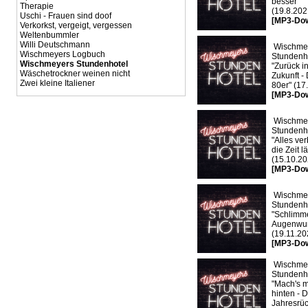
besser"
Therapie
(19.8.202
Uschi - Frauen sind doof
[MP3-Do
Verkorkst, vergeigt, vergessen
Weltenbummler
Willi Deutschmann
Wischme
Wischmeyers Logbuch
Stundenho
Wischmeyers Stundenhotel
"Zurück in
Wäschetrockner weinen nicht
Zukunft -
Zwei kleine Italiener
80er" (17
[MP3-Do
Wischme
Stundenho
"Alles ver
die Zeit lä
(15.10.20
[MP3-Do
Wischme
Stundenho
"Schlimm
Augenwur
(19.11.20
[MP3-Do
Wischme
Stundenho
"Mach's m
hinten - 
Jahresrüc