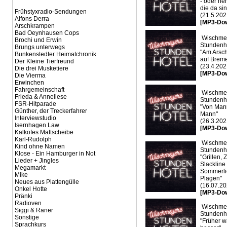
- oder n
die da si
Frühstyxradio-Sendungen
(21.5.202
Alfons Derra
[MP3-Do
Arschkrampen
Bad Oeynhausen Cops
Wischme
Brochi und Erwin
Stundenho
Brungs unterwegs
"Am Arsch
Bunkenstedter Heimatchronik
auf Brem
Der Kleine Tierfreund
(23.4.202
Die drei Musketiere
[MP3-Do
Die Vierma
Erwinchen
Fahrgemeinschaft
Wischme
Frieda & Anneliese
Stundenho
FSR-Hitparade
"Von Man
Günther, der Treckerfahrer
Mann"
Interviewstudio
(26.3.202
Isernhagen Law
[MP3-Do
Kalkofes Mattscheibe
Karl-Rudolph
Wischme
Kind ohne Namen
Stundenho
Klose - Ein Hamburger in Not
"Grillen, 
Lieder + Jingles
Slackline 
Megamarkt
Sommerli
Mike
Plagen"
Neues aus Plattengülle
(16.07.20
Onkel Hotte
[MP3-Do
Pränki
Radioven
Wischme
Siggi & Raner
Stundenho
Sonstige
"Früher w
Sprachkurs