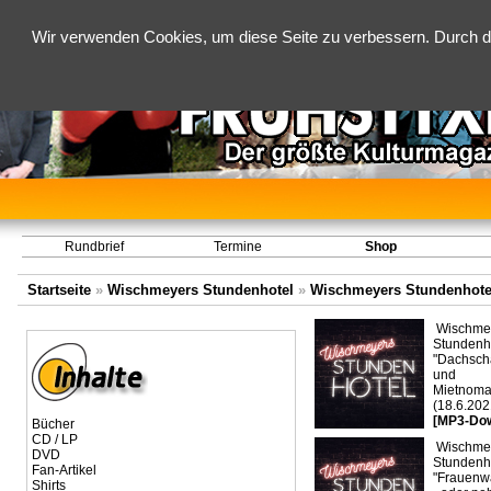
Wir verwenden Cookies, um diese Seite zu verbessern. Durch d
Rundbrief
Termine
Shop
Startseite
»
Wischmeyers Stundenhotel
»
Wischmeyers Stundenhote
Wischme
Stundenho
"Dachsc
und
Mietnoma
(18.6.202
[MP3-Do
Bücher
CD / LP
Wischme
DVD
Stundenho
Fan-Artikel
"Frauenw
Shirts