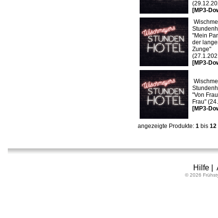
(29.12.20
[MP3-Do
Wischme
Stundenho
"Mein Par
der lang
Zunge"
(27.1.202
[MP3-Do
Wischme
Stundenho
"Von Frau
Frau" (24
[MP3-Do
angezeigte Produkte:
1
bis
12
Hilfe
|
© 2026 Frühst