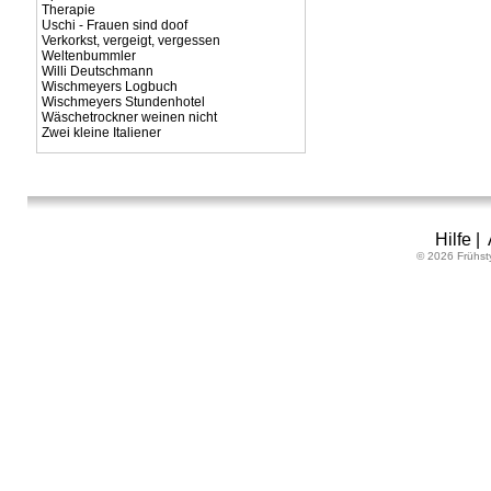
Therapie
Uschi - Frauen sind doof
Verkorkst, vergeigt, vergessen
Weltenbummler
Willi Deutschmann
Wischmeyers Logbuch
Wischmeyers Stundenhotel
Wäschetrockner weinen nicht
Zwei kleine Italiener
Hilfe
|
© 2026 Frühst