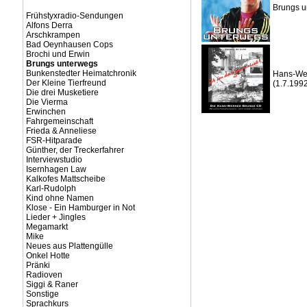
Brungs u
Frühstyxradio-Sendungen
Alfons Derra
Arschkrampen
Bad Oeynhausen Cops
Brochi und Erwin
Brungs unterwegs
Bunkenstedter Heimatchronik
Hans-Wern
Der Kleine Tierfreund
(1.7.1992
Die drei Musketiere
Die Vierma
Erwinchen
Fahrgemeinschaft
Frieda & Anneliese
FSR-Hitparade
Günther, der Treckerfahrer
Interviewstudio
Isernhagen Law
Kalkofes Mattscheibe
Karl-Rudolph
Kind ohne Namen
Klose - Ein Hamburger in Not
Lieder + Jingles
Megamarkt
Mike
Neues aus Plattengülle
Onkel Hotte
Pränki
Radioven
Siggi & Raner
Sonstige
Sprachkurs