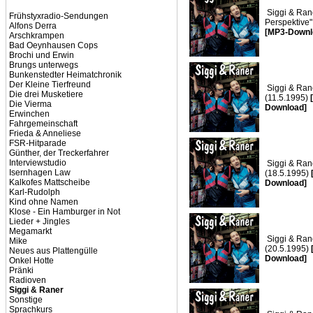
Siggi & Ran
Frühstyxradio-Sendungen
Perspektive"
Alfons Derra
[MP3-Downl
Arschkrampen
Bad Oeynhausen Cops
Brochi und Erwin
Brungs unterwegs
Bunkenstedter Heimatchronik
Der Kleine Tierfreund
Siggi & Rane
Die drei Musketiere
(11.5.1995)
Die Vierma
Download]
Erwinchen
Fahrgemeinschaft
Frieda & Anneliese
FSR-Hitparade
Günther, der Treckerfahrer
Interviewstudio
Siggi & Ran
Isernhagen Law
(18.5.1995)
Kalkofes Mattscheibe
Download]
Karl-Rudolph
Kind ohne Namen
Klose - Ein Hamburger in Not
Lieder + Jingles
Megamarkt
Siggi & Ran
Mike
(20.5.1995)
Neues aus Plattengülle
Download]
Onkel Hotte
Pränki
Radioven
Siggi & Raner
Sonstige
Sprachkurs