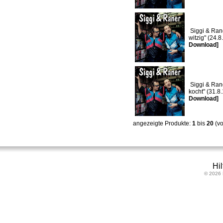
Siggi & Rane
witzig" (24.
Download]
Siggi & Rane
kocht" (31.8
Download]
angezeigte Produkte:
1
bis
20
(v
Hil
© 2026 