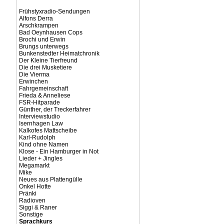
Frühstyxradio-Sendungen
Alfons Derra
Arschkrampen
Bad Oeynhausen Cops
Brochi und Erwin
Brungs unterwegs
Bunkenstedter Heimatchronik
Der Kleine Tierfreund
Die drei Musketiere
Die Vierma
Erwinchen
Fahrgemeinschaft
Frieda & Anneliese
FSR-Hitparade
Günther, der Treckerfahrer
Interviewstudio
Isernhagen Law
Kalkofes Mattscheibe
Karl-Rudolph
Kind ohne Namen
Klose - Ein Hamburger in Not
Lieder + Jingles
Megamarkt
Mike
Neues aus Plattengülle
Onkel Hotte
Pränki
Radioven
Siggi & Raner
Sonstige
Sprachkurs