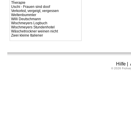
Therapie
Uschi - Frauen sind doof
Verkorkst, vergeigt, vergessen
Weltenbummler
Willi Deutschmann
Wischmeyers Logbuch
Wischmeyers Stundenhotel
Wäschetrockner weinen nicht
Zwei kleine Italiener
Hilfe
|
© 2026 Frühst