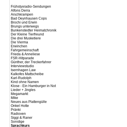
Frühstyxradio-Sendungen
Alfons Derra
Arschkrampen
Bad Oeynhausen Cops
Brochi und Erwin
Brungs unterwegs
Bunkenstedter Heimatchronik
Der Kleine Tierfreund
Die drei Musketiere
Die Vierma
Erwinchen
Fahrgemeinschaft
Frieda & Anneliese
FSR-Hitparade
Günther, der Treckerfahrer
Interviewstudio
Isernhagen Law
Kalkofes Mattscheibe
Karl-Rudolph
Kind ohne Namen
Klose - Ein Hamburger in Not
Lieder + Jingles
Megamarkt
Mike
Neues aus Plattengülle
Onkel Hotte
Pränki
Radioven
Siggi & Raner
Sonstige
Sprachkurs