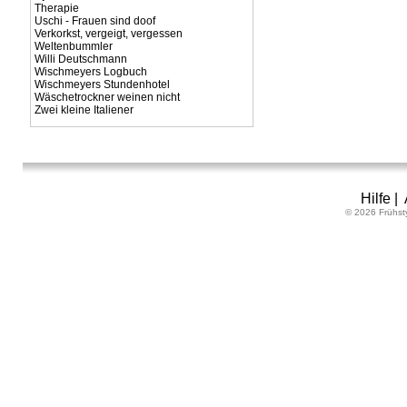
Therapie
Uschi - Frauen sind doof
Verkorkst, vergeigt, vergessen
Weltenbummler
Willi Deutschmann
Wischmeyers Logbuch
Wischmeyers Stundenhotel
Wäschetrockner weinen nicht
Zwei kleine Italiener
Hilfe
|
© 2026 Frühst