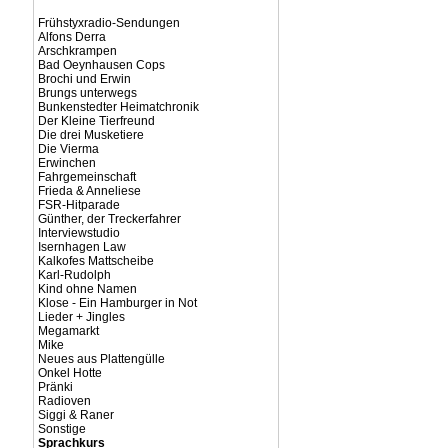
Frühstyxradio-Sendungen
Alfons Derra
Arschkrampen
Bad Oeynhausen Cops
Brochi und Erwin
Brungs unterwegs
Bunkenstedter Heimatchronik
Der Kleine Tierfreund
Die drei Musketiere
Die Vierma
Erwinchen
Fahrgemeinschaft
Frieda & Anneliese
FSR-Hitparade
Günther, der Treckerfahrer
Interviewstudio
Isernhagen Law
Kalkofes Mattscheibe
Karl-Rudolph
Kind ohne Namen
Klose - Ein Hamburger in Not
Lieder + Jingles
Megamarkt
Mike
Neues aus Plattengülle
Onkel Hotte
Pränki
Radioven
Siggi & Raner
Sonstige
Sprachkurs