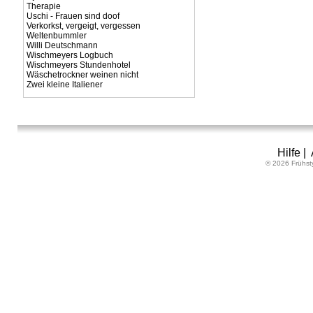
Therapie
Uschi - Frauen sind doof
Verkorkst, vergeigt, vergessen
Weltenbummler
Willi Deutschmann
Wischmeyers Logbuch
Wischmeyers Stundenhotel
Wäschetrockner weinen nicht
Zwei kleine Italiener
Hilfe
|
© 2026 Frühst