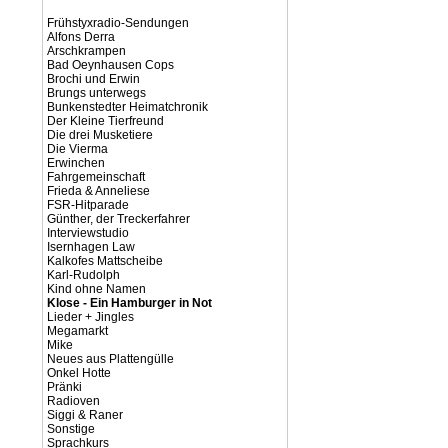
Frühstyxradio-Sendungen
Alfons Derra
Arschkrampen
Bad Oeynhausen Cops
Brochi und Erwin
Brungs unterwegs
Bunkenstedter Heimatchronik
Der Kleine Tierfreund
Die drei Musketiere
Die Vierma
Erwinchen
Fahrgemeinschaft
Frieda & Anneliese
FSR-Hitparade
Günther, der Treckerfahrer
Interviewstudio
Isernhagen Law
Kalkofes Mattscheibe
Karl-Rudolph
Kind ohne Namen
Klose - Ein Hamburger in Not
Lieder + Jingles
Megamarkt
Mike
Neues aus Plattengülle
Onkel Hotte
Pränki
Radioven
Siggi & Raner
Sonstige
Sprachkurs