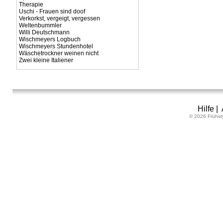
Therapie
Uschi - Frauen sind doof
Verkorkst, vergeigt, vergessen
Weltenbummler
Willi Deutschmann
Wischmeyers Logbuch
Wischmeyers Stundenhotel
Wäschetrockner weinen nicht
Zwei kleine Italiener
Hilfe
|
© 2026 Frühst