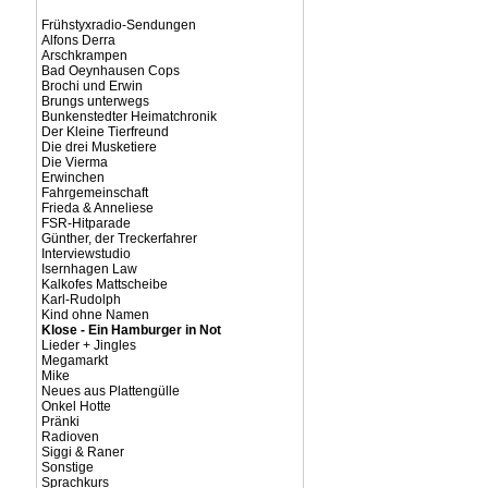
Frühstyxradio-Sendungen
Alfons Derra
Arschkrampen
Bad Oeynhausen Cops
Brochi und Erwin
Brungs unterwegs
Bunkenstedter Heimatchronik
Der Kleine Tierfreund
Die drei Musketiere
Die Vierma
Erwinchen
Fahrgemeinschaft
Frieda & Anneliese
FSR-Hitparade
Günther, der Treckerfahrer
Interviewstudio
Isernhagen Law
Kalkofes Mattscheibe
Karl-Rudolph
Kind ohne Namen
Klose - Ein Hamburger in Not
Lieder + Jingles
Megamarkt
Mike
Neues aus Plattengülle
Onkel Hotte
Pränki
Radioven
Siggi & Raner
Sonstige
Sprachkurs