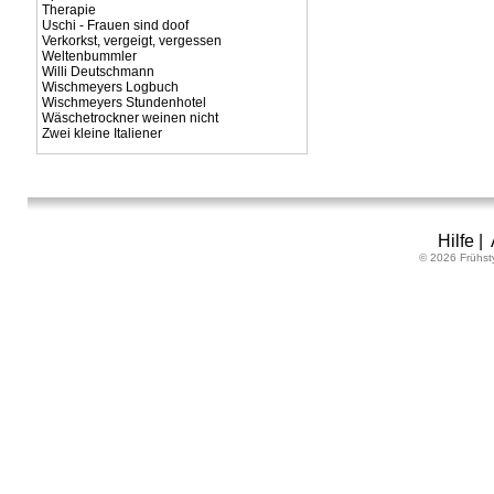
Therapie
Uschi - Frauen sind doof
Verkorkst, vergeigt, vergessen
Weltenbummler
Willi Deutschmann
Wischmeyers Logbuch
Wischmeyers Stundenhotel
Wäschetrockner weinen nicht
Zwei kleine Italiener
Hilfe
|
© 2026 Frühst