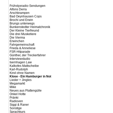
Frühstyxradio-Sendungen
Alfons Derra
Arschkrampen
Bad Oeynhausen Cops
Brochi und Erwin
Brungs unterwegs
Bunkenstedter Heimatchronik
Der Kleine Tierfreund
Die drei Musketiere
Die Vierma
Erwinchen
Fahrgemeinschaft
Frieda & Anneliese
FSR-Hitparade
Günther, der Treckerfahrer
Interviewstudio
Isernhagen Law
Kalkofes Mattscheibe
Karl-Rudolph
Kind ohne Namen
Klose - Ein Hamburger in Not
Lieder + Jingles
Megamarkt
Mike
Neues aus Plattengülle
Onkel Hotte
Pränki
Radioven
Siggi & Raner
Sonstige
Sprachkurs