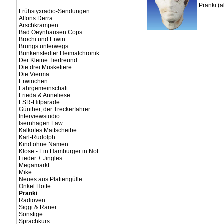
Pränki (
Frühstyxradio-Sendungen
Alfons Derra
Arschkrampen
Bad Oeynhausen Cops
Brochi und Erwin
Brungs unterwegs
Bunkenstedter Heimatchronik
Der Kleine Tierfreund
Die drei Musketiere
Die Vierma
Erwinchen
Fahrgemeinschaft
Frieda & Anneliese
FSR-Hitparade
Günther, der Treckerfahrer
Interviewstudio
Isernhagen Law
Kalkofes Mattscheibe
Karl-Rudolph
Kind ohne Namen
Klose - Ein Hamburger in Not
Lieder + Jingles
Megamarkt
Mike
Neues aus Plattengülle
Onkel Hotte
Pränki
Radioven
Siggi & Raner
Sonstige
Sprachkurs