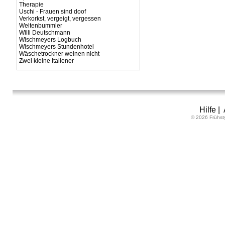
Therapie
Uschi - Frauen sind doof
Verkorkst, vergeigt, vergessen
Weltenbummler
Willi Deutschmann
Wischmeyers Logbuch
Wischmeyers Stundenhotel
Wäschetrockner weinen nicht
Zwei kleine Italiener
Hilfe
|
© 2026 Frühst