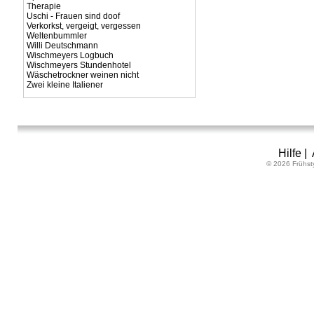
Therapie
Uschi - Frauen sind doof
Verkorkst, vergeigt, vergessen
Weltenbummler
Willi Deutschmann
Wischmeyers Logbuch
Wischmeyers Stundenhotel
Wäschetrockner weinen nicht
Zwei kleine Italiener
Hilfe
|
© 2026 Frühst