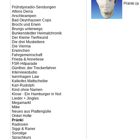
Pränki (
Frühstyxradio-Sendungen
Alfons Derra
Arschkrampen
Bad Oeynhausen Cops
Brochi und Erwin
Brungs unterwegs
Bunkenstedter Heimatchronik
Der Kleine Tierfreund
Die drei Musketiere
Die Vierma
Erwinchen
Fahrgemeinschaft
Frieda & Anneliese
FSR-Hitparade
Günther, der Treckerfahrer
Interviewstudio
Isernhagen Law
Kalkofes Mattscheibe
Karl-Rudolph
Kind ohne Namen
Klose - Ein Hamburger in Not
Lieder + Jingles
Megamarkt
Mike
Neues aus Plattengülle
Onkel Hotte
Pränki
Radioven
Siggi & Raner
Sonstige
Sprachkurs