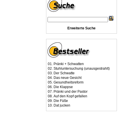
Erweiterte Suche
01.
Pränki + Schwatten
02.
Stuhluntersuchung (unausgestrahlt)
03.
Der Schwatte
04.
Das neue Gesicht
05.
Gesundheitsreform
06.
Die Klappse
07.
Pränki und der Pastor
08.
Auf den Kopf gefallen
09.
Die Füße
10.
Dat jucken