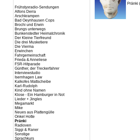
Pränki 
Frühstyxradio-Sendungen
Alfons Derra
Arschkrampen
Bad Oeynhausen Cops
Brochi und Erwin
Brungs unterwegs
Bunkenstedter Heimatchronik
Der Kleine Tierfreund
Die drei Musketiere
Die Vierma
Erwinchen
Fahrgemeinschaft
Frieda & Anneliese
FSR-Hitparade
Günther, der Treckerfahrer
Interviewstudio
Isernhagen Law
Kalkofes Mattscheibe
Karl-Rudolph
Kind ohne Namen
Klose - Ein Hamburger in Not
Lieder + Jingles
Megamarkt
Mike
Neues aus Plattengülle
Onkel Hotte
Pränki
Radioven
Siggi & Raner
Sonstige
Sprachkurs