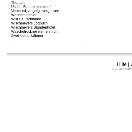
Therapie
Uschi - Frauen sind doof
Verkorkst, vergeigt, vergessen
Weltenbummler
Willi Deutschmann
Wischmeyers Logbuch
Wischmeyers Stundenhotel
Wäschetrockner weinen nicht
Zwei kleine Italiener
Hilfe
|
© 2026 Frühst