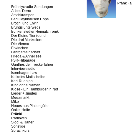
Pränki (
Frühstyxradio-Sendungen
Alfons Derra
Arschkrampen
Bad Oeynhausen Cops
Brochi und Erwin
Brungs unterwegs
Bunkenstedter Heimatchronik
Der Kleine Tierfreund
Die drei Musketiere
Die Vierma
Erwinchen
Fahrgemeinschaft
Frieda & Anneliese
FSR-Hitparade
Günther, der Treckerfahrer
Interviewstudio
Isernhagen Law
Kalkofes Mattscheibe
Karl-Rudolph
Kind ohne Namen
Klose - Ein Hamburger in Not
Lieder + Jingles
Megamarkt
Mike
Neues aus Plattengülle
Onkel Hotte
Pränki
Radioven
Siggi & Raner
Sonstige
Sprachkurs