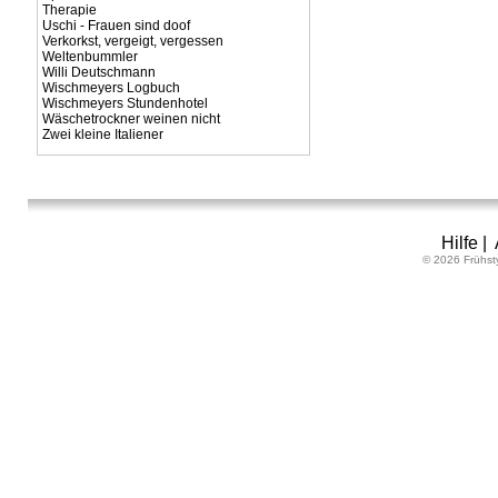
Therapie
Uschi - Frauen sind doof
Verkorkst, vergeigt, vergessen
Weltenbummler
Willi Deutschmann
Wischmeyers Logbuch
Wischmeyers Stundenhotel
Wäschetrockner weinen nicht
Zwei kleine Italiener
Hilfe
|
© 2026 Frühst