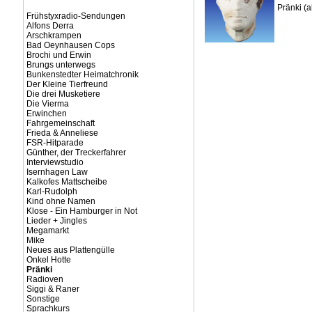
Pränki (
Frühstyxradio-Sendungen
Alfons Derra
Arschkrampen
Bad Oeynhausen Cops
Brochi und Erwin
Brungs unterwegs
Bunkenstedter Heimatchronik
Der Kleine Tierfreund
Die drei Musketiere
Die Vierma
Erwinchen
Fahrgemeinschaft
Frieda & Anneliese
FSR-Hitparade
Günther, der Treckerfahrer
Interviewstudio
Isernhagen Law
Kalkofes Mattscheibe
Karl-Rudolph
Kind ohne Namen
Klose - Ein Hamburger in Not
Lieder + Jingles
Megamarkt
Mike
Neues aus Plattengülle
Onkel Hotte
Pränki
Radioven
Siggi & Raner
Sonstige
Sprachkurs