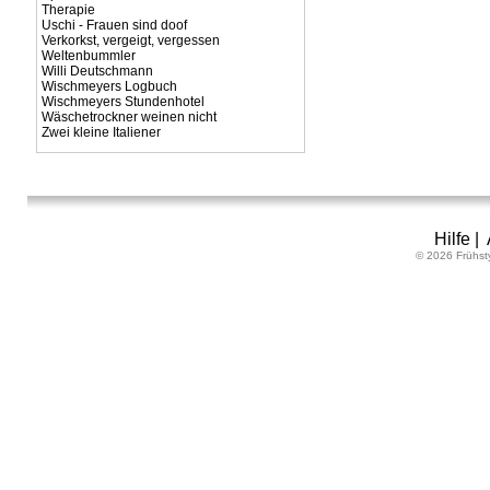
Therapie
Uschi - Frauen sind doof
Verkorkst, vergeigt, vergessen
Weltenbummler
Willi Deutschmann
Wischmeyers Logbuch
Wischmeyers Stundenhotel
Wäschetrockner weinen nicht
Zwei kleine Italiener
Hilfe
|
© 2026 Frühst