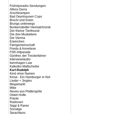
Frühstyxradio-Sendungen
Alfons Derra
Arschkrampen
Bad Oeynhausen Cops
Brochi und Erwin
Brungs unterwegs
Bunkenstedter Heimatchronik
Der Kleine Tierfreund
Die drei Musketiere
Die Vierma
Erwinchen
Fahrgemeinschaft
Frieda & Anneliese
FSR-Hitparade
Günther, der Treckerfahrer
Interviewstudio
Isernhagen Law
Kalkofes Mattscheibe
Karl-Rudolph
Kind ohne Namen
Klose - Ein Hamburger in Not
Lieder + Jingles
Megamarkt
Mike
Neues aus Plattengülle
Onkel Hotte
Pränki
Radioven
Siggi & Raner
Sonstige
Sprachkurs