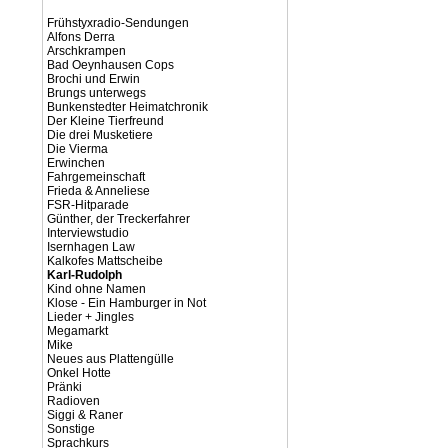
Frühstyxradio-Sendungen
Alfons Derra
Arschkrampen
Bad Oeynhausen Cops
Brochi und Erwin
Brungs unterwegs
Bunkenstedter Heimatchronik
Der Kleine Tierfreund
Die drei Musketiere
Die Vierma
Erwinchen
Fahrgemeinschaft
Frieda & Anneliese
FSR-Hitparade
Günther, der Treckerfahrer
Interviewstudio
Isernhagen Law
Kalkofes Mattscheibe
Karl-Rudolph
Kind ohne Namen
Klose - Ein Hamburger in Not
Lieder + Jingles
Megamarkt
Mike
Neues aus Plattengülle
Onkel Hotte
Pränki
Radioven
Siggi & Raner
Sonstige
Sprachkurs