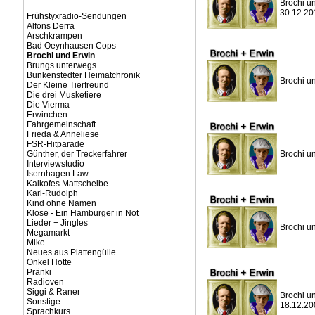
Brochi un
30.12.20
Frühstyxradio-Sendungen
Alfons Derra
Arschkrampen
Bad Oeynhausen Cops
Brochi und Erwin
Brungs unterwegs
Bunkenstedter Heimatchronik
Brochi un
Der Kleine Tierfreund
Die drei Musketiere
Die Vierma
Erwinchen
Fahrgemeinschaft
Frieda & Anneliese
FSR-Hitparade
Günther, der Treckerfahrer
Brochi un
Interviewstudio
Isernhagen Law
Kalkofes Mattscheibe
Karl-Rudolph
Kind ohne Namen
Klose - Ein Hamburger in Not
Lieder + Jingles
Brochi un
Megamarkt
Mike
Neues aus Plattengülle
Onkel Hotte
Pränki
Radioven
Siggi & Raner
Brochi un
Sonstige
18.12.20
Sprachkurs