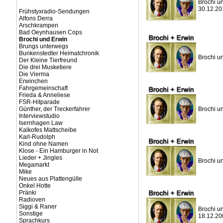
Brochi un
30.12.20
Frühstyxradio-Sendungen
Alfons Derra
Arschkrampen
Bad Oeynhausen Cops
Brochi und Erwin
Brungs unterwegs
Bunkenstedter Heimatchronik
Brochi un
Der Kleine Tierfreund
Die drei Musketiere
Die Vierma
Erwinchen
Fahrgemeinschaft
Frieda & Anneliese
FSR-Hitparade
Günther, der Treckerfahrer
Brochi un
Interviewstudio
Isernhagen Law
Kalkofes Mattscheibe
Karl-Rudolph
Kind ohne Namen
Klose - Ein Hamburger in Not
Lieder + Jingles
Brochi un
Megamarkt
Mike
Neues aus Plattengülle
Onkel Hotte
Pränki
Radioven
Siggi & Raner
Brochi un
Sonstige
18.12.20
Sprachkurs