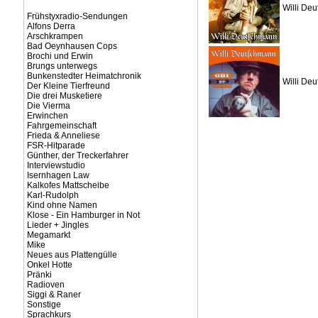
Willi De
Frühstyxradio-Sendungen
Alfons Derra
Arschkrampen
Bad Oeynhausen Cops
Brochi und Erwin
Brungs unterwegs
Bunkenstedter Heimatchronik
Willi Deu
Der Kleine Tierfreund
Die drei Musketiere
Die Vierma
Erwinchen
Fahrgemeinschaft
Frieda & Anneliese
FSR-Hitparade
Günther, der Treckerfahrer
Interviewstudio
Isernhagen Law
Kalkofes Mattscheibe
Karl-Rudolph
Kind ohne Namen
Klose - Ein Hamburger in Not
Lieder + Jingles
Megamarkt
Mike
Neues aus Plattengülle
Onkel Hotte
Pränki
Radioven
Siggi & Raner
Sonstige
Sprachkurs