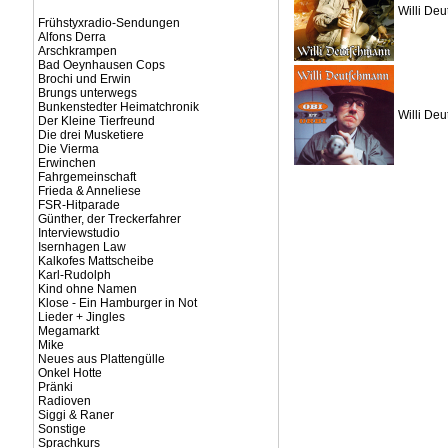
Willi De
Frühstyxradio-Sendungen
Alfons Derra
Arschkrampen
Bad Oeynhausen Cops
Brochi und Erwin
Brungs unterwegs
Bunkenstedter Heimatchronik
Willi Deu
Der Kleine Tierfreund
Die drei Musketiere
Die Vierma
Erwinchen
Fahrgemeinschaft
Frieda & Anneliese
FSR-Hitparade
Günther, der Treckerfahrer
Interviewstudio
Isernhagen Law
Kalkofes Mattscheibe
Karl-Rudolph
Kind ohne Namen
Klose - Ein Hamburger in Not
Lieder + Jingles
Megamarkt
Mike
Neues aus Plattengülle
Onkel Hotte
Pränki
Radioven
Siggi & Raner
Sonstige
Sprachkurs