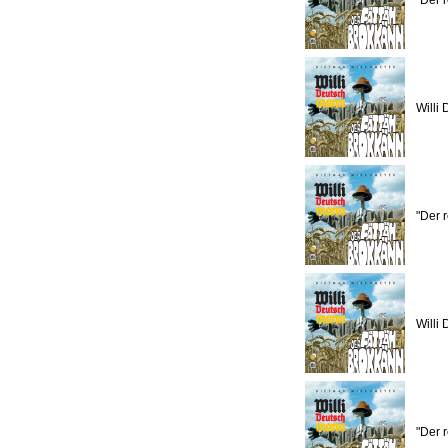
"Der r
Willi
"Der r
Willi
"Der r