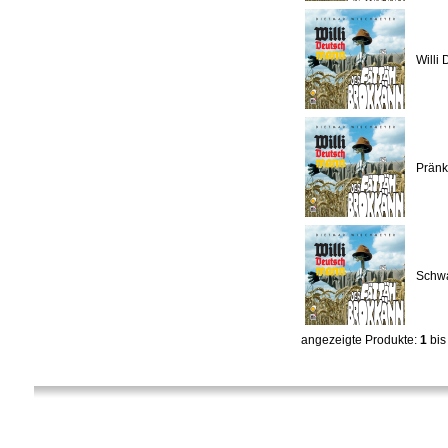
Willi
Pränki
Schwa
angezeigte Produkte:
1
bi