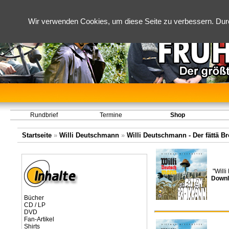
Wir verwenden Cookies, um diese Seite zu verbessern. Dur
Rundbrief
Termine
Shop
Startseite
»
Willi Deutschmann
»
Willi Deutschmann - Der fättä B
"Will
Downl
Bücher
CD / LP
DVD
Fan-Artikel
Shirts