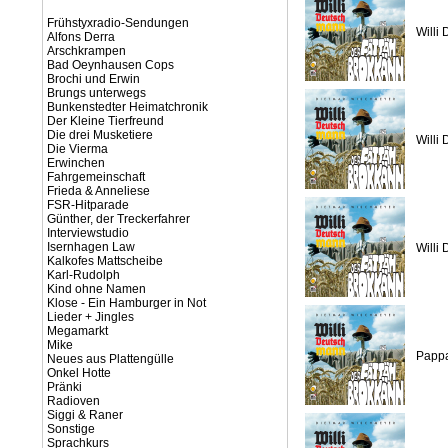
Frühstyxradio-Sendungen
Willi
Alfons Derra
Arschkrampen
Bad Oeynhausen Cops
Brochi und Erwin
Brungs unterwegs
Bunkenstedter Heimatchronik
Der Kleine Tierfreund
Die drei Musketiere
Willi
Die Vierma
Erwinchen
Fahrgemeinschaft
Frieda & Anneliese
FSR-Hitparade
Günther, der Treckerfahrer
Interviewstudio
Isernhagen Law
Willi
Kalkofes Mattscheibe
Karl-Rudolph
Kind ohne Namen
Klose - Ein Hamburger in Not
Lieder + Jingles
Megamarkt
Mike
Papp
Neues aus Plattengülle
Onkel Hotte
Pränki
Radioven
Siggi & Raner
Sonstige
Sprachkurs