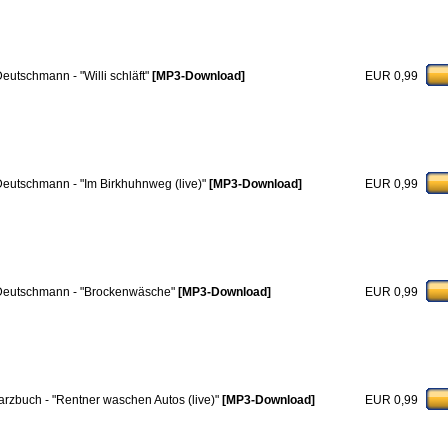
Deutschmann - "Willi schläft"
[MP3-Download]
EUR 0,99
 Deutschmann - "Im Birkhuhnweg (live)"
[MP3-Download]
EUR 0,99
 Deutschmann - "Brockenwäsche"
[MP3-Download]
EUR 0,99
rzbuch - "Rentner waschen Autos (live)"
[MP3-Download]
EUR 0,99