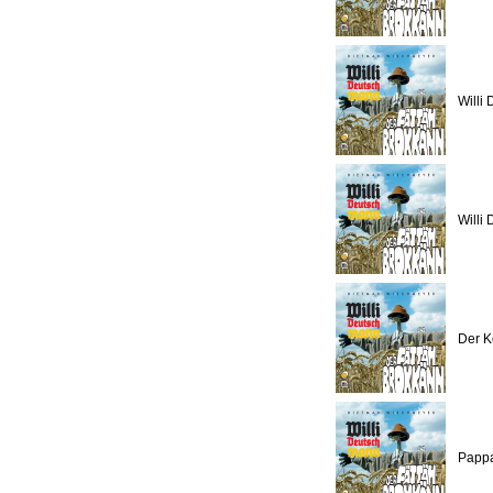
Willi
Willi
Der K
Pappa