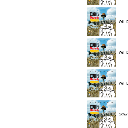
Willi 
Willi
Willi
Schwa