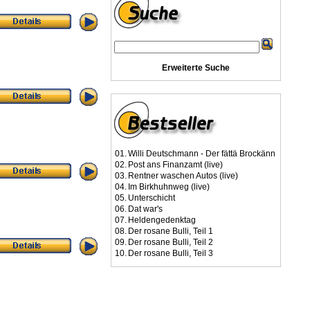
Erweiterte Suche
01.
Willi Deutschmann - Der fättä Brockänn
02.
Post ans Finanzamt (live)
03.
Rentner waschen Autos (live)
04.
Im Birkhuhnweg (live)
05.
Unterschicht
06.
Dat war's
07.
Heldengedenktag
08.
Der rosane Bulli, Teil 1
09.
Der rosane Bulli, Teil 2
10.
Der rosane Bulli, Teil 3