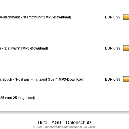
 Deutschmann - "Kampfhund"
[MP3-Download]
EUR 0,99
 - "Dat war's"
[MP3-Download]
EUR 0,99
rzbuch - "Post ans Finanzamt (live)"
[MP3-Download]
EUR 0,99
s
25
(von
25
insgesamt)
Hilfe
|
AGB
|
Datenschutz
© 2026 Frühstyxradio Unterhaltungsbüro GmbH