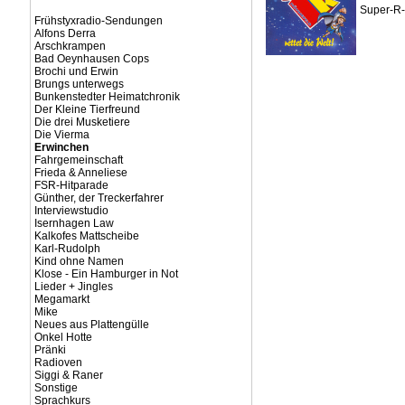
Super-R-w
Frühstyxradio-Sendungen
Alfons Derra
Arschkrampen
Bad Oeynhausen Cops
Brochi und Erwin
Brungs unterwegs
Bunkenstedter Heimatchronik
Der Kleine Tierfreund
Die drei Musketiere
Die Vierma
Erwinchen
Fahrgemeinschaft
Frieda & Anneliese
FSR-Hitparade
Günther, der Treckerfahrer
Interviewstudio
Isernhagen Law
Kalkofes Mattscheibe
Karl-Rudolph
Kind ohne Namen
Klose - Ein Hamburger in Not
Lieder + Jingles
Megamarkt
Mike
Neues aus Plattengülle
Onkel Hotte
Pränki
Radioven
Siggi & Raner
Sonstige
Sprachkurs