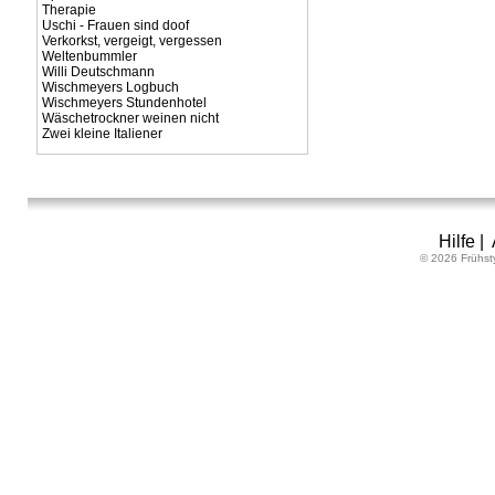
Therapie
Uschi - Frauen sind doof
Verkorkst, vergeigt, vergessen
Weltenbummler
Willi Deutschmann
Wischmeyers Logbuch
Wischmeyers Stundenhotel
Wäschetrockner weinen nicht
Zwei kleine Italiener
Hilfe
|
© 2026 Frühst