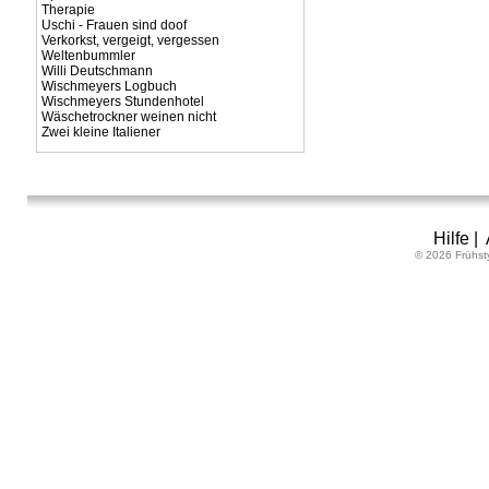
Therapie
Uschi - Frauen sind doof
Verkorkst, vergeigt, vergessen
Weltenbummler
Willi Deutschmann
Wischmeyers Logbuch
Wischmeyers Stundenhotel
Wäschetrockner weinen nicht
Zwei kleine Italiener
Hilfe
|
© 2026 Frühst