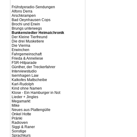
Frühstyxradio-Sendungen
Alfons Derra
Arschkrampen
Bad Oeynhausen Cops
Brochi und Erwin
Brungs unterwegs
Bunkenstedter Heimatchronik
Der Kleine Tierfreund
Die drei Musketiere
Die Vierma
Erwinchen
Fahrgemeinschaft
Frieda & Anneliese
FSR-Hitparade
Günther, der Treckerfahrer
Interviewstudio
Isernhagen Law
Kalkofes Mattscheibe
Karl-Rudolph
Kind ohne Namen
Klose - Ein Hamburger in Not
Lieder + Jingles
Megamarkt
Mike
Neues aus Plattengülle
Onkel Hotte
Pränki
Radioven
Siggi & Raner
Sonstige
Sprachkurs