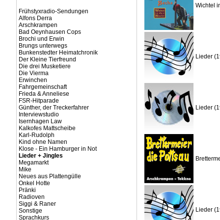
Wichtel i
Frühstyxradio-Sendungen
Alfons Derra
Arschkrampen
Bad Oeynhausen Cops
Brochi und Erwin
Brungs unterwegs
Bunkenstedter Heimatchronik
Lieder (
Der Kleine Tierfreund
Die drei Musketiere
Die Vierma
Erwinchen
Fahrgemeinschaft
Frieda & Anneliese
FSR-Hitparade
Günther, der Treckerfahrer
Lieder (
Interviewstudio
Isernhagen Law
Kalkofes Mattscheibe
Karl-Rudolph
Kind ohne Namen
Klose - Ein Hamburger in Not
Lieder + Jingles
Bretterme
Megamarkt
Mike
Neues aus Plattengülle
Onkel Hotte
Pränki
Radioven
Siggi & Raner
Lieder (
Sonstige
Sprachkurs