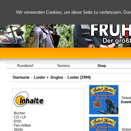
Wir verwenden Cookies, um diese Seite zu verbessern. Dur
Rundbrief
Termine
Shop
Startseite
»
Lieder + Jingles
»
Lieder (1994)
Onkel
Downl
Bücher
CD / LP
DVD
Fan-Artikel
Shirts
Onkel