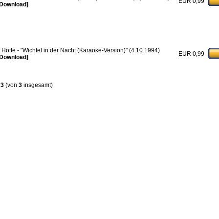
EUR 0,99
Download]
 Hotte - "Wichtel in der Nacht (Karaoke-Version)" (4.10.1994)
EUR 0,99
Download]
s
3
(von
3
insgesamt)