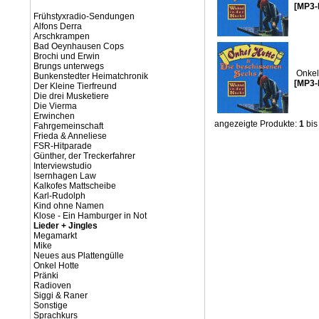
[MP3-
Frühstyxradio-Sendungen
Alfons Derra
Arschkrampen
Bad Oeynhausen Cops
Brochi und Erwin
Brungs unterwegs
Onkel
Bunkenstedter Heimatchronik
[MP3-
Der Kleine Tierfreund
Die drei Musketiere
Die Vierma
Erwinchen
angezeigte Produkte:
1
bi
Fahrgemeinschaft
Frieda & Anneliese
FSR-Hitparade
Günther, der Treckerfahrer
Interviewstudio
Isernhagen Law
Kalkofes Mattscheibe
Karl-Rudolph
Kind ohne Namen
Klose - Ein Hamburger in Not
Lieder + Jingles
Megamarkt
Mike
Neues aus Plattengülle
Onkel Hotte
Pränki
Radioven
Siggi & Raner
Sonstige
Sprachkurs