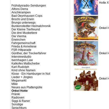
Hotte X
Frühstyxradio-Sendungen
Alfons Derra
Arschkrampen
Bad Oeynhausen Cops
Brochi und Erwin
Brungs unterwegs
Bunkenstedter Heimatchronik
Onkel H
Der Kleine Tierfreund
Die drei Musketiere
Die Vierma
Erwinchen
Fahrgemeinschaft
Frieda & Anneliese
FSR-Hitparade
Günther, der Treckerfahrer
Onkel H
Interviewstudio
Isernhagen Law
Kalkofes Mattscheibe
Karl-Rudolph
Kind ohne Namen
Klose - Ein Hamburger in Not
Lieder + Jingles
Onkel 
Megamarkt
Mike
Neues aus Plattengülle
Onkel Hotte
Pränki
Radioven
Siggi & Raner
Sonstige
Sprachkurs