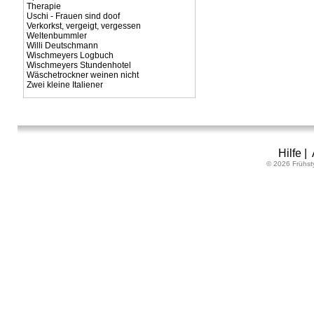
Therapie
Uschi - Frauen sind doof
Verkorkst, vergeigt, vergessen
Weltenbummler
Willi Deutschmann
Wischmeyers Logbuch
Wischmeyers Stundenhotel
Wäschetrockner weinen nicht
Zwei kleine Italiener
Hilfe
|
© 2026 Frühst