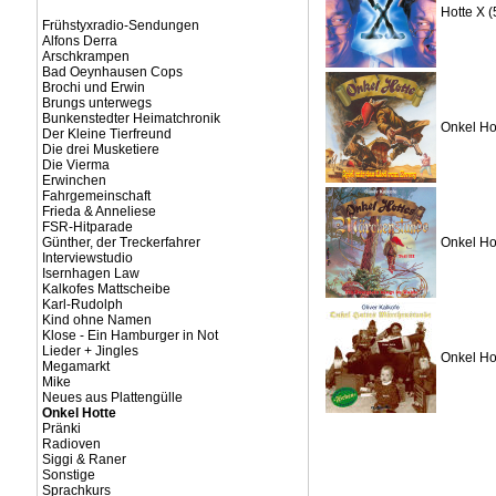
Hotte X (
Frühstyxradio-Sendungen
Alfons Derra
Arschkrampen
Bad Oeynhausen Cops
Brochi und Erwin
Brungs unterwegs
Bunkenstedter Heimatchronik
Onkel Ho
Der Kleine Tierfreund
Die drei Musketiere
Die Vierma
Erwinchen
Fahrgemeinschaft
Frieda & Anneliese
FSR-Hitparade
Günther, der Treckerfahrer
Onkel Ho
Interviewstudio
Isernhagen Law
Kalkofes Mattscheibe
Karl-Rudolph
Kind ohne Namen
Klose - Ein Hamburger in Not
Lieder + Jingles
Onkel Ho
Megamarkt
Mike
Neues aus Plattengülle
Onkel Hotte
Pränki
Radioven
Siggi & Raner
Sonstige
Sprachkurs