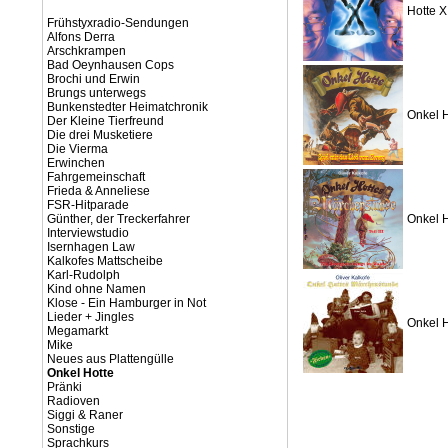
Hotte X
Frühstyxradio-Sendungen
Alfons Derra
Arschkrampen
Bad Oeynhausen Cops
Brochi und Erwin
Brungs unterwegs
Bunkenstedter Heimatchronik
Onkel H
Der Kleine Tierfreund
Die drei Musketiere
Die Vierma
Erwinchen
Fahrgemeinschaft
Frieda & Anneliese
FSR-Hitparade
Günther, der Treckerfahrer
Onkel H
Interviewstudio
Isernhagen Law
Kalkofes Mattscheibe
Karl-Rudolph
Kind ohne Namen
Klose - Ein Hamburger in Not
Lieder + Jingles
Onkel 
Megamarkt
Mike
Neues aus Plattengülle
Onkel Hotte
Pränki
Radioven
Siggi & Raner
Sonstige
Sprachkurs