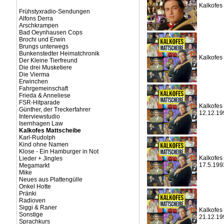
Kalkofes
Frühstyxradio-Sendungen
Alfons Derra
Arschkrampen
Bad Oeynhausen Cops
Brochi und Erwin
Brungs unterwegs
Bunkenstedter Heimatchronik
Kalkofes
Der Kleine Tierfreund
Die drei Musketiere
Die Vierma
Erwinchen
Fahrgemeinschaft
Frieda & Anneliese
FSR-Hitparade
Kalkofes 
Günther, der Treckerfahrer
12.12.19
Interviewstudio
Isernhagen Law
Kalkofes Mattscheibe
Karl-Rudolph
Kind ohne Namen
Klose - Ein Hamburger in Not
Kalkofes 
Lieder + Jingles
17.5.199
Megamarkt
Mike
Neues aus Plattengülle
Onkel Hotte
Pränki
Radioven
Siggi & Raner
Kalkofes 
Sonstige
21.12.19
Sprachkurs