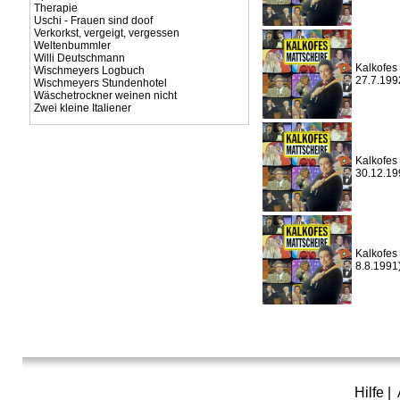
Therapie
Uschi - Frauen sind doof
Verkorkst, vergeigt, vergessen
Weltenbummler
Willi Deutschmann
Kalkofes 
Wischmeyers Logbuch
27.7.199
Wischmeyers Stundenhotel
Wäschetrockner weinen nicht
Zwei kleine Italiener
Kalkofes 
30.12.19
Kalkofes 
8.8.1991
Hilfe
|