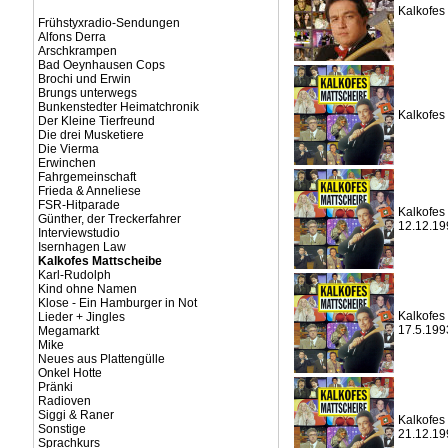
Kalkofes
Frühstyxradio-Sendungen
Alfons Derra
Arschkrampen
Bad Oeynhausen Cops
Brochi und Erwin
Brungs unterwegs
Bunkenstedter Heimatchronik
Kalkofes
Der Kleine Tierfreund
Die drei Musketiere
Die Vierma
Erwinchen
Fahrgemeinschaft
Frieda & Anneliese
FSR-Hitparade
Kalkofes 
Günther, der Treckerfahrer
12.12.19
Interviewstudio
Isernhagen Law
Kalkofes Mattscheibe
Karl-Rudolph
Kind ohne Namen
Klose - Ein Hamburger in Not
Kalkofes 
Lieder + Jingles
17.5.199
Megamarkt
Mike
Neues aus Plattengülle
Onkel Hotte
Pränki
Radioven
Siggi & Raner
Kalkofes 
Sonstige
21.12.19
Sprachkurs