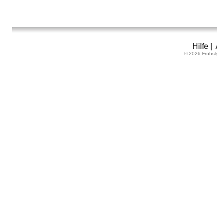
Hilfe
|
© 2026 Frühst