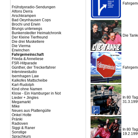
Fahrgeme
Frühstyxradio-Sendungen
Alfons Derra
Arschkrampen
Bad Oeynhausen Cops
Brochi und Erwin
Brungs unterwegs
Bunkenstedter Heimatchronik
Die Tank
Der Kleine Tierfreund
Die drei Musketiere
Die Vierma
Erwinchen
Fahrgemeinschaft
Frieda & Anneliese
FSR-Hitparade
Günther, der Treckerfahrer
Fahrgeme
Interviewstudio
Isernhagen Law
Kalkofes Mattscheibe
Karl-Rudolph
Kind ohne Namen
Klose - Ein Hamburger in Not
In 80 Tag
Lieder + Jingles
31.3.199
Megamarkt
Mike
Neues aus Plattengülle
Onkel Hotte
Pränki
Radioven
Siggi & Raner
In 80 Tag
Sonstige
19.2.199
Sprachkurs