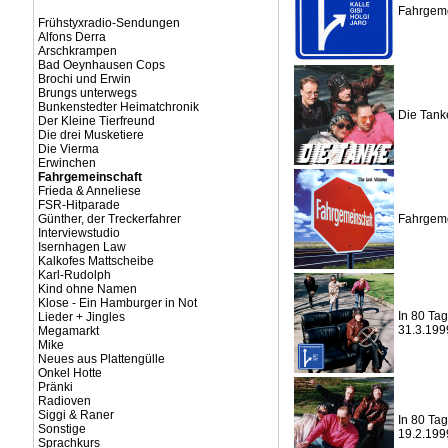
Fahrgeme
Frühstyxradio-Sendungen
Alfons Derra
Arschkrampen
Bad Oeynhausen Cops
Brochi und Erwin
Brungs unterwegs
Bunkenstedter Heimatchronik
Die Tank
Der Kleine Tierfreund
Die drei Musketiere
Die Vierma
Erwinchen
Fahrgemeinschaft
Frieda & Anneliese
FSR-Hitparade
Günther, der Treckerfahrer
Fahrgeme
Interviewstudio
Isernhagen Law
Kalkofes Mattscheibe
Karl-Rudolph
Kind ohne Namen
Klose - Ein Hamburger in Not
In 80 Tag
Lieder + Jingles
31.3.199
Megamarkt
Mike
Neues aus Plattengülle
Onkel Hotte
Pränki
Radioven
Siggi & Raner
In 80 Tag
Sonstige
19.2.199
Sprachkurs