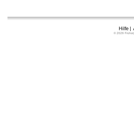
Hilfe
|
© 2026 Frühst