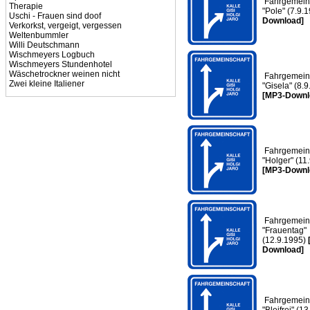
Fahrgemeins
Therapie
"Pole" (7.9.
Uschi - Frauen sind doof
Download]
Verkorkst, vergeigt, vergessen
Weltenbummler
Willi Deutschmann
Wischmeyers Logbuch
Wischmeyers Stundenhotel
Wäschetrockner weinen nicht
Fahrgemeins
Zwei kleine Italiener
"Gisela" (8.
[MP3-Downl
Fahrgemeins
"Holger" (11
[MP3-Downl
Fahrgemeins
"Frauentag"
(12.9.1995)
Download]
Fahrgemeins