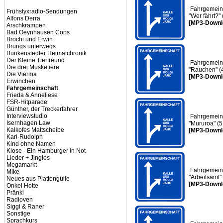
Fahrgemeins
Frühstyxradio-Sendungen
"Wer fährt?"
Alfons Derra
[MP3-Downl
Arschkrampen
Bad Oeynhausen Cops
Brochi und Erwin
Brungs unterwegs
Bunkenstedter Heimatchronik
Der Kleine Tierfreund
Fahrgemeins
Die drei Musketiere
"Rauchen" (
Die Vierma
[MP3-Downl
Erwinchen
Fahrgemeinschaft
Frieda & Anneliese
FSR-Hitparade
Günther, der Treckerfahrer
Interviewstudio
Fahrgemeins
Isernhagen Law
"Mururoa" (5
Kalkofes Mattscheibe
[MP3-Downl
Karl-Rudolph
Kind ohne Namen
Klose - Ein Hamburger in Not
Lieder + Jingles
Megamarkt
Fahrgemeins
Mike
"Arbeitsamt"
Neues aus Plattengülle
[MP3-Downl
Onkel Hotte
Pränki
Radioven
Siggi & Raner
Sonstige
Sprachkurs