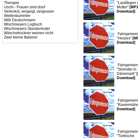
Therapie
"Laubfegen 
Uschi - Frauen sind doof
Mutter"
[MP3
Verkorkst, vergeigt, vergessen
Download]
Weltenbummler
Willi Deutschmann
Wischmeyers Logbuch
Wischmeyers Stundenhotel
Wäschetrockner weinen nicht
Fahrgemeins
Zwei kleine Italiener
"Herpes"
[M
Download]
Fahrgemeins
"Silvester in
Dänemark"
Download]
Fahrgemeins
"Rasenmäh
Download]
Fahrgemeins
"Türkische