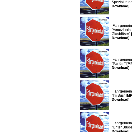
Spezialitäte
Download]
Fahrgemeins
"Venezianis
Glasbläser"
Download]
Fahrgemeins
"Parfüm"
[M
Download]
Fahrgemeins
"Im Bus"
[MP
Download]
Fahrgemeins
"Unter Brüd
Download]