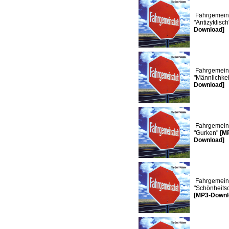
Fahrgemeins
"Antizyklisc
Download]
Fahrgemeins
"Männlichkei
Download]
Fahrgemeins
"Gurken"
[M
Download]
Fahrgemeins
"Schönheits
[MP3-Downl