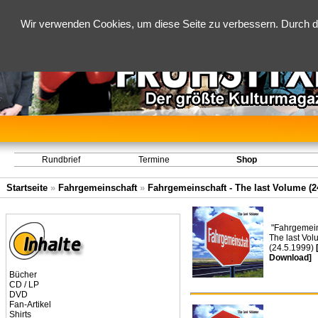
Wir verwenden Cookies, um diese Seite zu verbessern. Durch d
Rundbrief
Termine
Shop
Startseite
»
Fahrgemeinschaft
»
Fahrgemeinschaft - The last Volume (2
"Fahrgemein
The last Vol
(24.5.1999)
Download]
Bücher
CD / LP
DVD
Fan-Artikel
Shirts