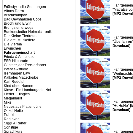
Fahrgemeins
Frühstyxradio-Sendungen
"Matratze vo
Alfons Derra
[MP3-Downl
Arschkrampen
Bad Oeynhausen Cops
Brochi und Erwin
Brungs unterwegs
Bunkenstedter Heimatchronik
Der Kleine Tierfreund
Fahrgemeins
Die drei Musketiere
"Überfahren
Die Vierma
Download]
Erwinchen
Fahrgemeinschaft
Frieda & Anneliese
FSR-Hitparade
Günther, der Treckerfahrer
Interviewstudio
Fahrgemeins
Isernhagen Law
"Weihnachtsf
Kalkofes Mattscheibe
[MP3-Downl
Karl-Rudolph
Kind ohne Namen
Klose - Ein Hamburger in Not
Lieder + Jingles
Megamarkt
Fahrgemeins
Mike
"HoHoHo"
[
Neues aus Plattengülle
Download]
Onkel Hotte
Pränki
Radioven
Siggi & Raner
Sonstige
Sprachkurs
Fahrgemeins