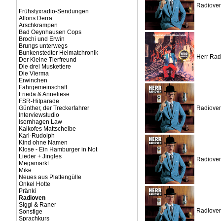
Radioven 
Frühstyxradio-Sendungen
Alfons Derra
Arschkrampen
Bad Oeynhausen Cops
Brochi und Erwin
Brungs unterwegs
Bunkenstedter Heimatchronik
Herr Rad
Der Kleine Tierfreund
Die drei Musketiere
Die Vierma
Erwinchen
Fahrgemeinschaft
Frieda & Anneliese
FSR-Hitparade
Günther, der Treckerfahrer
Radioven 
Interviewstudio
Isernhagen Law
Kalkofes Mattscheibe
Karl-Rudolph
Kind ohne Namen
Klose - Ein Hamburger in Not
Lieder + Jingles
Radioven 
Megamarkt
Mike
Neues aus Plattengülle
Onkel Hotte
Pränki
Radioven
Siggi & Raner
Radioven 
Sonstige
Sprachkurs