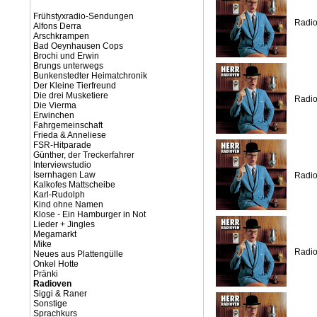
Frühstyxradio-Sendungen
Radio
Alfons Derra
Arschkrampen
Bad Oeynhausen Cops
Brochi und Erwin
Brungs unterwegs
Bunkenstedter Heimatchronik
Der Kleine Tierfreund
Die drei Musketiere
Radio
Die Vierma
Erwinchen
Fahrgemeinschaft
Frieda & Anneliese
FSR-Hitparade
Günther, der Treckerfahrer
Interviewstudio
Isernhagen Law
Radio
Kalkofes Mattscheibe
Karl-Rudolph
Kind ohne Namen
Klose - Ein Hamburger in Not
Lieder + Jingles
Megamarkt
Mike
Radio
Neues aus Plattengülle
Onkel Hotte
Pränki
Radioven
Siggi & Raner
Sonstige
Sprachkurs