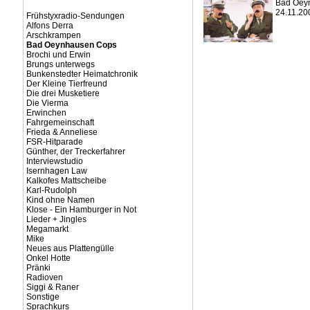
Bad Oeyn
24.11.20
Frühstyxradio-Sendungen
Alfons Derra
Arschkrampen
Bad Oeynhausen Cops
Brochi und Erwin
Brungs unterwegs
Bunkenstedter Heimatchronik
Der Kleine Tierfreund
Die drei Musketiere
Die Vierma
Erwinchen
Fahrgemeinschaft
Frieda & Anneliese
FSR-Hitparade
Günther, der Treckerfahrer
Interviewstudio
Isernhagen Law
Kalkofes Mattscheibe
Karl-Rudolph
Kind ohne Namen
Klose - Ein Hamburger in Not
Lieder + Jingles
Megamarkt
Mike
Neues aus Plattengülle
Onkel Hotte
Pränki
Radioven
Siggi & Raner
Sonstige
Sprachkurs