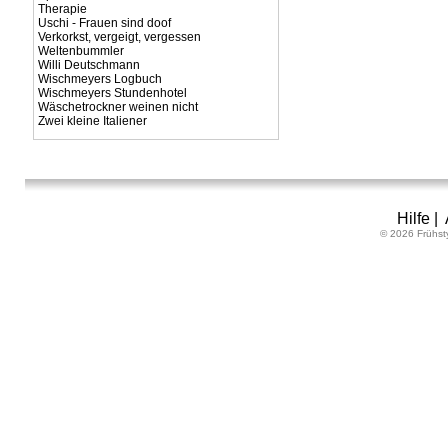
Therapie
Uschi - Frauen sind doof
Verkorkst, vergeigt, vergessen
Weltenbummler
Willi Deutschmann
Wischmeyers Logbuch
Wischmeyers Stundenhotel
Wäschetrockner weinen nicht
Zwei kleine Italiener
Hilfe
|
© 2026 Frühst