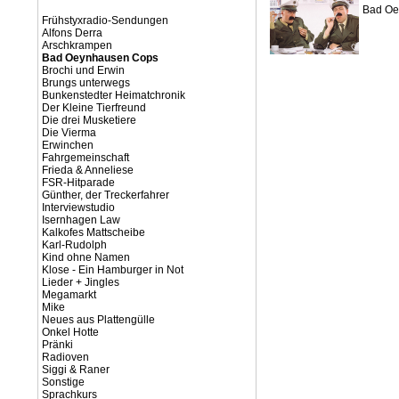
Bad Oe
Frühstyxradio-Sendungen
Alfons Derra
Arschkrampen
Bad Oeynhausen Cops
Brochi und Erwin
Brungs unterwegs
Bunkenstedter Heimatchronik
Der Kleine Tierfreund
Die drei Musketiere
Die Vierma
Erwinchen
Fahrgemeinschaft
Frieda & Anneliese
FSR-Hitparade
Günther, der Treckerfahrer
Interviewstudio
Isernhagen Law
Kalkofes Mattscheibe
Karl-Rudolph
Kind ohne Namen
Klose - Ein Hamburger in Not
Lieder + Jingles
Megamarkt
Mike
Neues aus Plattengülle
Onkel Hotte
Pränki
Radioven
Siggi & Raner
Sonstige
Sprachkurs