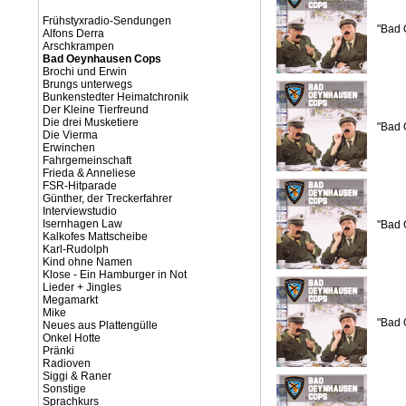
Frühstyxradio-Sendungen
"Bad 
Alfons Derra
Arschkrampen
Bad Oeynhausen Cops
Brochi und Erwin
Brungs unterwegs
Bunkenstedter Heimatchronik
Der Kleine Tierfreund
Die drei Musketiere
"Bad 
Die Vierma
Erwinchen
Fahrgemeinschaft
Frieda & Anneliese
FSR-Hitparade
Günther, der Treckerfahrer
Interviewstudio
Isernhagen Law
"Bad 
Kalkofes Mattscheibe
Karl-Rudolph
Kind ohne Namen
Klose - Ein Hamburger in Not
Lieder + Jingles
Megamarkt
Mike
"Bad 
Neues aus Plattengülle
Onkel Hotte
Pränki
Radioven
Siggi & Raner
Sonstige
Sprachkurs