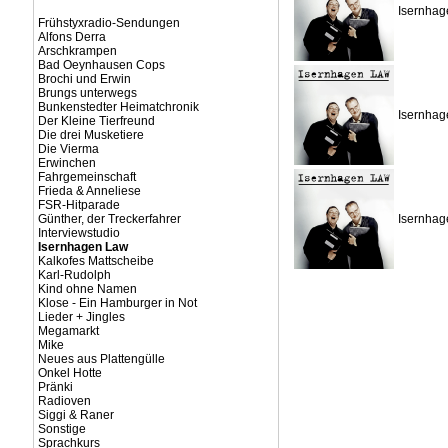
Isernhag
Frühstyxradio-Sendungen
Alfons Derra
Arschkrampen
Bad Oeynhausen Cops
Brochi und Erwin
Brungs unterwegs
Bunkenstedter Heimatchronik
Isernhag
Der Kleine Tierfreund
Die drei Musketiere
Die Vierma
Erwinchen
Fahrgemeinschaft
Frieda & Anneliese
FSR-Hitparade
Günther, der Treckerfahrer
Isernhag
Interviewstudio
Isernhagen Law
Kalkofes Mattscheibe
Karl-Rudolph
Kind ohne Namen
Klose - Ein Hamburger in Not
Lieder + Jingles
Megamarkt
Mike
Neues aus Plattengülle
Onkel Hotte
Pränki
Radioven
Siggi & Raner
Sonstige
Sprachkurs