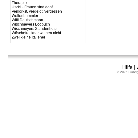
Therapie
Uschi - Frauen sind doof
Verkorkst, vergeigt, vergessen
Weltenbummler
Willi Deutschmann
Wischmeyers Logbuch
Wischmeyers Stundenhotel
Wäschetrockner weinen nicht
Zwei kleine Italiener
Hilfe
|
© 2026 Frühst