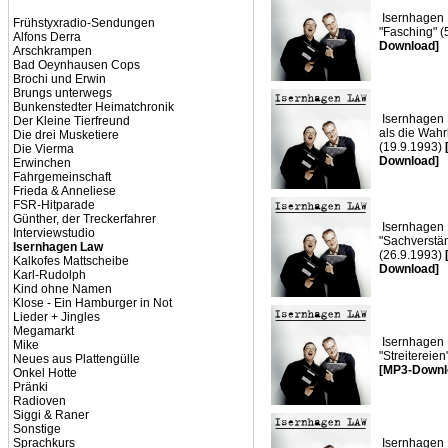
Isernhagen 
Frühstyxradio-Sendungen
"Fasching" (
Alfons Derra
Download]
Arschkrampen
Bad Oeynhausen Cops
Brochi und Erwin
Brungs unterwegs
Bunkenstedter Heimatchronik
Isernhagen 
Der Kleine Tierfreund
als die Wahr
Die drei Musketiere
(19.9.1993)
Die Vierma
Download]
Erwinchen
Fahrgemeinschaft
Frieda & Anneliese
FSR-Hitparade
Günther, der Treckerfahrer
Isernhagen 
Interviewstudio
"Sachverstä
Isernhagen Law
(26.9.1993)
Kalkofes Mattscheibe
Download]
Karl-Rudolph
Kind ohne Namen
Klose - Ein Hamburger in Not
Lieder + Jingles
Megamarkt
Isernhagen 
Mike
"Streitereie
Neues aus Plattengülle
[MP3-Downl
Onkel Hotte
Pränki
Radioven
Siggi & Raner
Sonstige
Sprachkurs
Isernhagen 