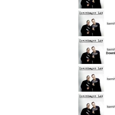
Isern
Isern
Downl
Isern
Isern