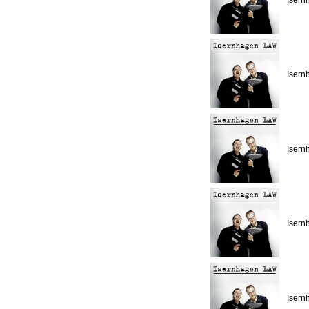
Isern
Isern
Isern
Isern
Isern