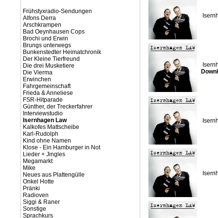
Frühstyxradio-Sendungen
Isern
Alfons Derra
Arschkrampen
Bad Oeynhausen Cops
Brochi und Erwin
Brungs unterwegs
Bunkenstedter Heimatchronik
Der Kleine Tierfreund
Isern
Die drei Musketiere
Downl
Die Vierma
Erwinchen
Fahrgemeinschaft
Frieda & Anneliese
FSR-Hitparade
Günther, der Treckerfahrer
Interviewstudio
Isernhagen Law
Isern
Kalkofes Mattscheibe
Karl-Rudolph
Kind ohne Namen
Klose - Ein Hamburger in Not
Lieder + Jingles
Megamarkt
Mike
Isern
Neues aus Plattengülle
Onkel Hotte
Pränki
Radioven
Siggi & Raner
Sonstige
Sprachkurs