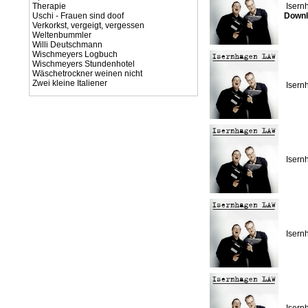
Therapie
Isern
Uschi - Frauen sind doof
Downl
Verkorkst, vergeigt, vergessen
Weltenbummler
Willi Deutschmann
Wischmeyers Logbuch
Wischmeyers Stundenhotel
Wäschetrockner weinen nicht
Zwei kleine Italiener
Isern
Isern
Isern