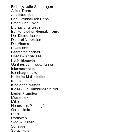
Frühstyxradio-Sendungen
Alfons Derra
Arschkrampen
Bad Oeynhausen Cops
Brochi und Erwin
Brungs unterwegs
Bunkenstedter Heimatchronik
Der Kleine Tierfreund
Die drei Musketiere
Die Vierma
Erwinchen
Fahrgemeinschaft
Frieda & Anneliese
FSR-Hitparade
Günther, der Treckerfahrer
Interviewstudio
Isernhagen Law
Kalkofes Mattscheibe
Karl-Rudolph
Kind ohne Namen
Klose - Ein Hamburger in Not
Lieder + Jingles
Megamarkt
Mike
Neues aus Plattengülle
Onkel Hotte
Pränki
Radioven
Siggi & Raner
Sonstige
Sprachkurs