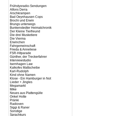
Frühstyxradio-Sendungen
Alfons Derra
Arschkrampen
Bad Oeynhausen Cops
Brochi und Erwin
Brungs unterwegs
Bunkenstedter Heimatchronik
Der Kleine Tierfreund
Die drei Musketiere
Die Vierma
Erwinchen
Fahrgemeinschaft
Frieda & Anneliese
FSR-Hitparade
Günther, der Treckerfahrer
Interviewstudio
Isernhagen Law
Kalkofes Mattscheibe
Karl-Rudolph
Kind ohne Namen
Klose - Ein Hamburger in Not
Lieder + Jingles
Megamarkt
Mike
Neues aus Plattengülle
Onkel Hotte
Pränki
Radioven
Siggi & Raner
Sonstige
Sprachkurs