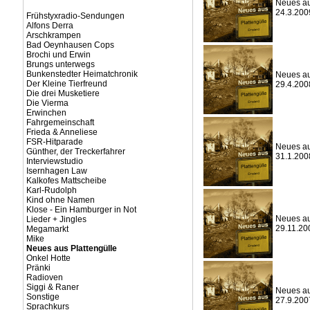
Neues aus
24.3.200
Frühstyxradio-Sendungen
Alfons Derra
Arschkrampen
Bad Oeynhausen Cops
Brochi und Erwin
Brungs unterwegs
Bunkenstedter Heimatchronik
Neues aus
Der Kleine Tierfreund
29.4.200
Die drei Musketiere
Die Vierma
Erwinchen
Fahrgemeinschaft
Frieda & Anneliese
FSR-Hitparade
Neues aus
Günther, der Treckerfahrer
31.1.200
Interviewstudio
Isernhagen Law
Kalkofes Mattscheibe
Karl-Rudolph
Kind ohne Namen
Klose - Ein Hamburger in Not
Neues aus
Lieder + Jingles
29.11.20
Megamarkt
Mike
Neues aus Plattengülle
Onkel Hotte
Pränki
Radioven
Siggi & Raner
Neues aus
Sonstige
27.9.200
Sprachkurs